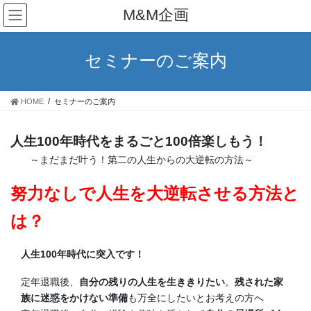
コ
ナ
M&M企画
ン
ビ
テ
ゲ
ン
ー
セミナーのご案内
ツ
シ
へ
ョ
ス
ン
HOME
セミナーのご案内
キ
に
ッ
移
プ
動
人生100年時代をまるごと100倍楽しもう！
～まだまだ叶う！第二の人生からの大逆転の方法～
努力なしで人生を大逆転させる方法と
は？
人生100年時代に突入です！
定年退職後、
自分の残りの人生を生ききりたい
。
残された家
族に迷惑をかけない準備
も万全にしたいとお考えの方へ