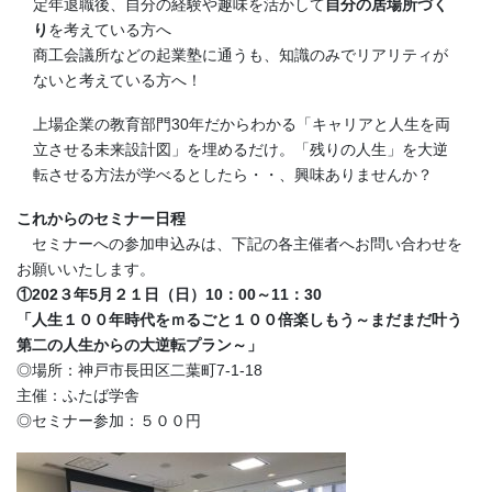
定年退職後、自分の経験や趣味を活かして
自分の居場所づく
り
を考えている方へ
商工会議所などの起業塾に通うも、知識のみでリアリティが
ないと考えている方へ！
上場企業の教育部門30年だからわかる「キャリアと人生を両
立させる未来設計図」を埋めるだけ。「残りの人生」を大逆
転させる方法が学べるとしたら・・、興味ありませんか？
これからのセミナー日程
セミナーへの参加申込みは、下記の各主催者へお問い合わせを
お願いいたします。
①202３年5月２１日（日）10：00～11：30
「人生１００年時代をｍるごと１００倍楽しもう～まだまだ叶う
第二の人生からの大逆転プラン～」
◎場所：神戸市長田区二葉町7-1-18
主催：ふたば学舎
◎セミナー参加：５００円