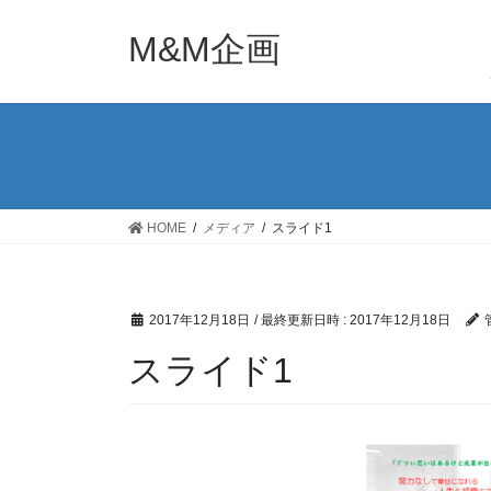
コ
ナ
ン
ビ
M&M企画
テ
ゲ
ン
ー
ツ
シ
へ
ョ
ス
ン
キ
に
ッ
移
HOME
メディア
スライド1
プ
動
2017年12月18日
/ 最終更新日時 :
2017年12月18日
スライド1