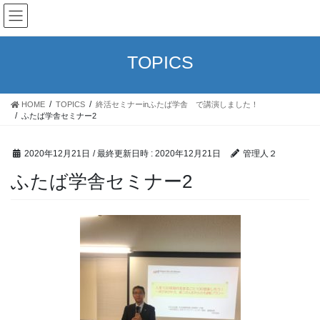
コ
ナ
M&M企画
ン
ビ
テ
ゲ
ン
ー
TOPICS
ツ
シ
へ
ョ
ス
ン
HOME
TOPICS
終活セミナーinふたば学舎 で講演しました！
キ
に
ふたば学舎セミナー2
ッ
移
プ
動
2020年12月21日
/ 最終更新日時 :
2020年12月21日
管理人２
ふたば学舎セミナー2