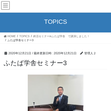
コ
ナ
M&M企画
ン
ビ
テ
ゲ
ン
ー
TOPICS
ツ
シ
へ
ョ
ス
ン
HOME
TOPICS
終活セミナーinふたば学舎 で講演しました！
キ
に
ふたば学舎セミナー3
ッ
移
プ
動
2020年12月21日
/ 最終更新日時 :
2020年12月21日
管理人２
ふたば学舎セミナー3