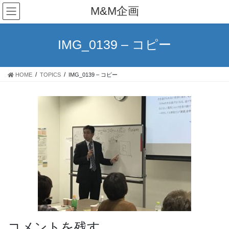
コ
ナ
M&M企画
ン
ビ
テ
ゲ
ン
ー
IMG_0139 – コピー
ツ
シ
へ
ョ
ス
ン
HOME
TOPICS
IMG_0139 – コピー
キ
に
ッ
移
プ
動
コメントを残す