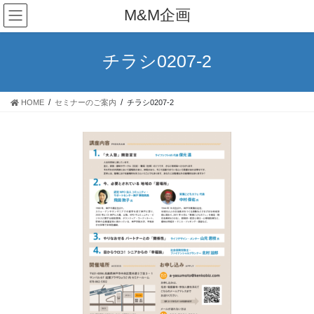
コ
ナ
M&M企画
ン
ビ
テ
ゲ
ン
ー
チラシ0207-2
ツ
シ
へ
ョ
ス
ン
HOME
セミナーのご案内
チラシ0207-2
キ
に
ッ
移
プ
動