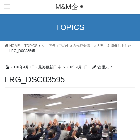
コ
ナ
M&M企画
ン
ビ
テ
ゲ
ン
ー
TOPICS
ツ
シ
へ
ョ
ス
ン
HOME
TOPICS
シニアライフの生き方作戦会議「大人塾」を開催しました。
キ
に
LRG_DSC03595
ッ
移
プ
動
2018年4月1日
/ 最終更新日時 :
2018年4月1日
管理人２
LRG_DSC03595